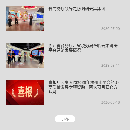
省商务厅领导走访调研云集集团
2026-07-20
浙江省商务厅、省税务局莅临云集调研
平台经济发展情况
2023-08-11
喜报！云集入围2026年杭州市平台经济
高质量发展专项资助，两大项目获官方
认可
2026-06-18
更多